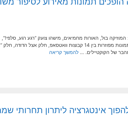
 הופכים תמונות מאירוע לסיפור מש
המוזיקה בול, האורות מחמיאים, מישהו צועק “רגע רגע, סלפי!”, וה
ואז… שבוע אחרי, קורה הקסם ההפוך: התמונות מפוזרות בין 14 קבוצות וואט
מהבר של הקוקטיילים. …
להמשך קריאה