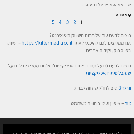
יומיומי שיש. שנייה של הודעה.…
קרא עוד »
5
4
3
2
1
רוצים לדעת עוד על תחום השיווק באינטרנט?
אנו ממליצים לכם להיכנס לאתר
https://killermedia.co.il
– שיווק
בפייסבוק, וקידום אתרים
רוצים לדעת גם על תחום פיתוח אפליקציות? אנחנו ממליצים לכם על
שטיבל פיתוח אפליקציות
וורלד8
סים לחו"ל ששווה לבדוק.
צור
– איפיון ועיצוב חווית משתמש
כל הזכויות שמורות - אין להעתיק תוכן ללא אישור מפורש מבעלי האתר.