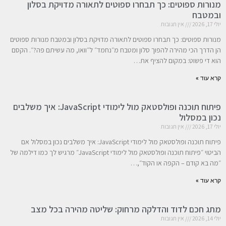
מנורות ספוטים: כך תבחרו ספוטים לתאורה מדויקת בסלון
ובמטבח
יולי 17, 2026
אין תגובות
מנורות ספוטים: כך תבחרו ספוטים לתאורה מדויקת בסלון ובמטבח מנורות ספוטים
הן הדרך הכי מהירה להפוך סלון ומטבח מ״נחמד״ ל״וואו, מה עשיתם פה?״. הקסם
הוא די פשוט: במקום להציף את…
קרא עוד »
פיתוח תוכנה ופולסטאק מול לימודי JavaScript: איך משלבים
נכון במסלול
יולי 17, 2026
אין תגובות
פיתוח תוכנה ופולסטאק מול לימודי JavaScript: איך משלבים נכון במסלול אם
הביטוי ״פיתוח תוכנה ופולסטאק מול לימודי JavaScript״ מרגיש לך כמו דילמה של
״מה בא קודם – הקפה או הקוד״,…
קרא עוד »
מתג חכם לדוד והדלקה מרחוק: שליטה מהירה בכל מצב
יולי 14, 2026
אין תגובות