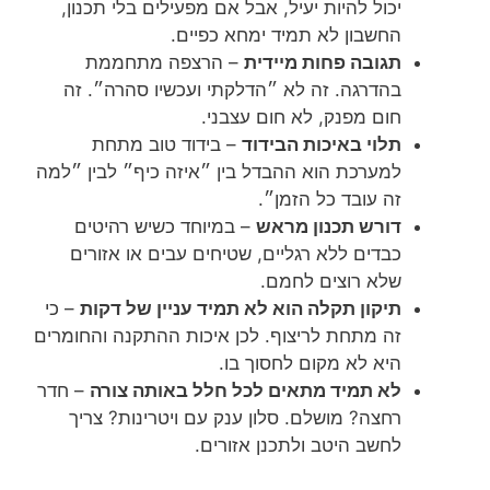
יכול להיות יעיל, אבל אם מפעילים בלי תכנון,
החשבון לא תמיד ימחא כפיים.
תגובה פחות מיידית
– הרצפה מתחממת
בהדרגה. זה לא ״הדלקתי ועכשיו סהרה״. זה
חום מפנק, לא חום עצבני.
תלוי באיכות הבידוד
– בידוד טוב מתחת
למערכת הוא ההבדל בין ״איזה כיף״ לבין ״למה
זה עובד כל הזמן״.
דורש תכנון מראש
– במיוחד כשיש רהיטים
כבדים ללא רגליים, שטיחים עבים או אזורים
שלא רוצים לחמם.
תיקון תקלה הוא לא תמיד עניין של דקות
– כי
זה מתחת לריצוף. לכן איכות ההתקנה והחומרים
היא לא מקום לחסוך בו.
לא תמיד מתאים לכל חלל באותה צורה
– חדר
רחצה? מושלם. סלון ענק עם ויטרינות? צריך
לחשב היטב ולתכנן אזורים.