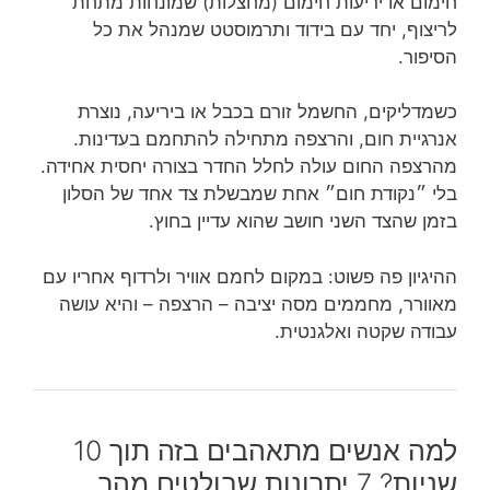
חימום או יריעות חימום (מחצלות) שמונחות מתחת
לריצוף, יחד עם בידוד ותרמוסטט שמנהל את כל
הסיפור.
כשמדליקים, החשמל זורם בכבל או ביריעה, נוצרת
אנרגיית חום, והרצפה מתחילה להתחמם בעדינות.
מהרצפה החום עולה לחלל החדר בצורה יחסית אחידה.
בלי ״נקודת חום״ אחת שמבשלת צד אחד של הסלון
בזמן שהצד השני חושב שהוא עדיין בחוץ.
ההיגיון פה פשוט: במקום לחמם אוויר ולרדוף אחריו עם
מאוורר, מחממים מסה יציבה – הרצפה – והיא עושה
עבודה שקטה ואלגנטית.
למה אנשים מתאהבים בזה תוך 10
שניות? 7 יתרונות שבולטים מהר